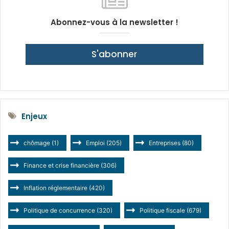
Abonnez-vous à la newsletter !
S'abonner
Enjeux
chômage
(1)
Emploi
(205)
Entreprises
(80)
Finance et crise financière
(306)
Inflation réglementaire
(420)
Politique de concurrence
(320)
Politique fiscale
(679)