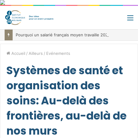
M
Pourquoi un salarié français moyen travaille 202 jours par an pour financer impôts et cotisations, un record dans toute l’Union européenne
Accueil
/
Ailleurs
/
Evénements
Systèmes de santé et
organisation des
soins: Au-delà des
frontières, au-delà de
nos murs