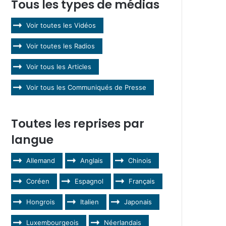
Tous les types de médias
Voir toutes les Vidéos
Voir toutes les Radios
Voir tous les Articles
Voir tous les Communiqués de Presse
Toutes les reprises par
langue
Allemand
Anglais
Chinois
Coréen
Espagnol
Français
Hongrois
Italien
Japonais
Luxembourgeois
Néerlandais