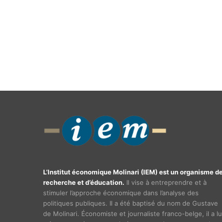
L’Institut économique Molinari (IEM) est un organisme d
recherche et d’éducation.
Il vise à entreprendre et à
stimuler l’approche économique dans l’analyse des
politiques publiques. Il a été baptisé du nom de Gustave
de Molinari. Économiste et journaliste franco-belge, il a lu