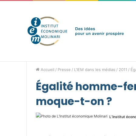
jeudi 6 août 2026
Brèves de l'IEM
Accueil
/
Presse
/
L'IEM dans les médias
/
2011
/
Ég
Égalité homme-fem
moque-t-on ?
L’Institut écon