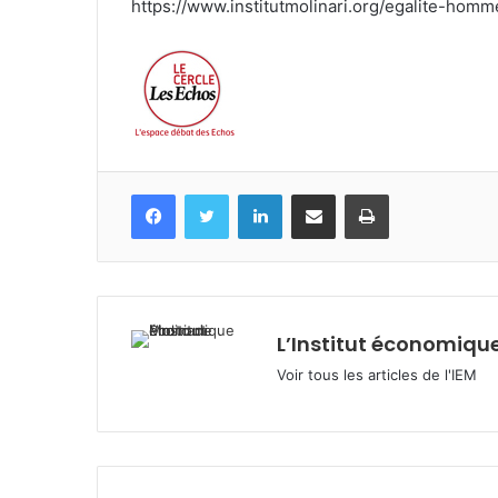
https://www.institutmolinari.org/egalite-ho
Facebook
Twitter
Linkedin
Partagez par mail
Imprimez
L’Institut économique
Voir tous les articles de l'IEM