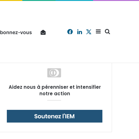
Facebook
Linkedin
X
Sidebar
Chercher
bonnez-vous
Pourquoi un salarié français moyen travaille 202 jours par an pour financer impôts et cotisations, un record dans toute l’Union européenne
Aidez nous à pérenniser et intensifier
(barre
notre action