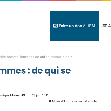
Faire un don à l’IEM
A
alité homme-femmes : de qui se moque-t-on ?
mes : de qui se
Envoyer
omique Molinari
28 juin 2011
un
Moins d'1 mn pour lire cet article
courriel