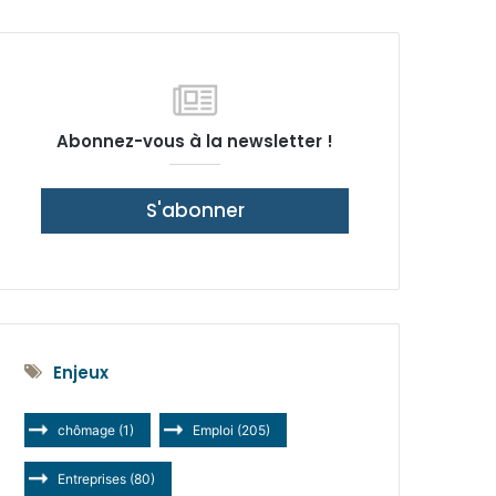
latérale)
Abonnez-vous à la newsletter !
S'abonner
Enjeux
chômage
(1)
Emploi
(205)
Entreprises
(80)