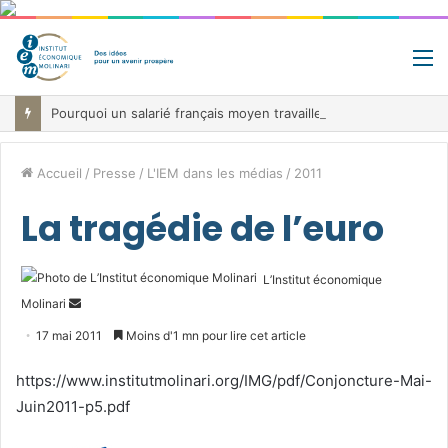
M
Pourquoi un salarié français moyen travaille 202 jours par an pour financer impôts et cotisations, un record dans toute l’Union européenne
Accueil
/
Presse
/
L'IEM dans les médias
/
2011
La tragédie de l’euro
L’Institut économique
Envoyer
Molinari
un
17 mai 2011
Moins d'1 mn pour lire cet article
courriel
https://www.institutmolinari.org/IMG/pdf/Conjoncture-Mai-
Juin2011-p5.pdf