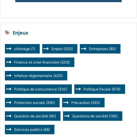
Enjeux
chômage
(1)
Emploi
(205)
Entreprises
(80)
Finance et crise financière
(306)
Inflation réglementaire
(420)
Politique de concurrence
(320)
Politique fiscale
(679)
Protection sociale
(290)
Précaution
(293)
Question de société
(90)
Questions de société
(190)
Services publics
(68)