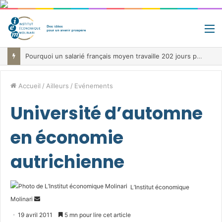
M
Pourquoi un salarié français moyen travaille 202 jours par an pour financer impôts et cotisations, un record dans toute l’Union européenne
Accueil
/
Ailleurs
/
Evénements
Université d’automne
en économie
autrichienne
L’Institut économique
Envoyer
Molinari
un
19 avril 2011
5 mn pour lire cet article