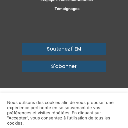
Témoignages
Soutenez l'IEM
S'abonner
© Copyright 2026, Institut économique Molinari - Des idées pour
Nous utilisons des cookies afin de vous proposer une
expérience pertinente en se souvenant de vos
un avenir prospère
préférences et visites répétées. En cliquant sur
Mentions légales
-
Politique de confidentialité
-
Contact
"Accepter", vous consentez à l'utilisation de tous les
cookies.
Publications
IEM dans les Médias
Enjeux
Ailleurs