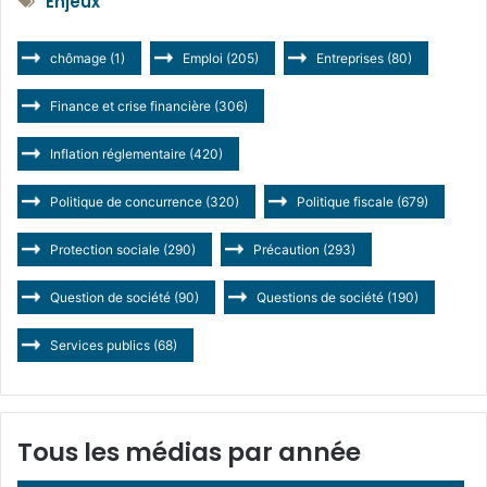
Enjeux
chômage
(1)
Emploi
(205)
Entreprises
(80)
Finance et crise financière
(306)
Inflation réglementaire
(420)
Politique de concurrence
(320)
Politique fiscale
(679)
Protection sociale
(290)
Précaution
(293)
Question de société
(90)
Questions de société
(190)
Services publics
(68)
Tous les médias par année