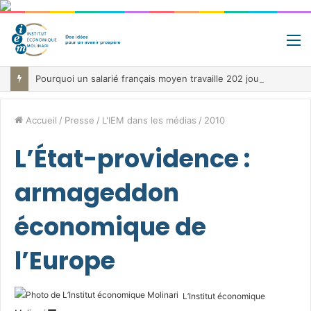
M
Pourquoi un salarié français moyen travaille 202 jours par an pour financer impôts et cotisations, un record dans toute l’Union européenne
Accueil
/
Presse
/
L'IEM dans les médias
/
2010
L’État-providence :
armageddon
économique de
l’Europe
L’Institut économique