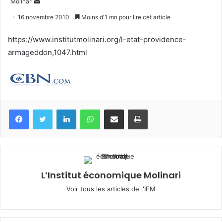
Envoyer
Molinari
un
16 novembre 2010
Moins d'1 mn pour lire cet article
courriel
https://www.institutmolinari.org/l-etat-providence-
armageddon,1047.html
Facebook
Twitter
Linkedin
WhatsApp
Partagez par mail
Imprimez
L’Institut économique Molinari
Voir tous les articles de l'IEM