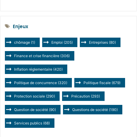
Enjeux
chômage
(1)
Emploi
(205)
Entreprises
(80)
Finance et crise financière
(306)
Inflation réglementaire
(420)
Politique de concurrence
(320)
Politique fiscale
(679)
Protection sociale
(290)
Précaution
(293)
Question de société
(90)
Questions de société
(190)
Services publics
(68)