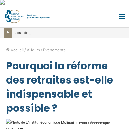
M
Jour de libération fiscale: pourquoi vous travaillez pour l’État jusqu’au 22 juillet avant de toucher votre vrai salaire
Accueil
/
Ailleurs
/
Evénements
Pourquoi la réforme
des retraites est-elle
indispensable et
possible ?
L’Institut économique