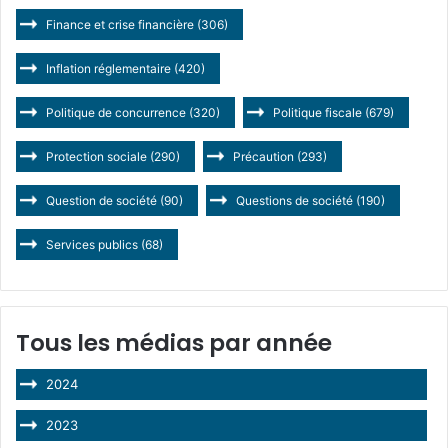
Finance et crise financière
(306)
Inflation réglementaire
(420)
Politique de concurrence
(320)
Politique fiscale
(679)
Protection sociale
(290)
Précaution
(293)
Question de société
(90)
Questions de société
(190)
Services publics
(68)
Tous les médias par année
2024
2023