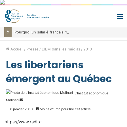
M
Pourquoi un salarié français moyen travaille 202 jours par an pour financer impôts et cotisations, un record dans toute l’Union européenne
Accueil
/
Presse
/
L'IEM dans les médias
/
2010
Les libertariens
émergent au Québec
L’Institut économique
Envoyer
Molinari
un
6 janvier 2010
Moins d'1 mn pour lire cet article
courriel
https://www.radio-