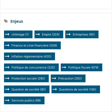
Enjeux
chômage
(1)
Emploi
(205)
Entreprises
(80)
Finance et crise financière
(306)
Inflation réglementaire
(420)
Politique de concurrence
(320)
Politique fiscale
(679)
Protection sociale
(290)
Précaution
(293)
Question de société
(90)
Questions de société
(190)
Services publics
(68)