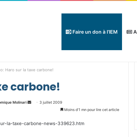
Faire un don à l’IEM
A
o: Haro sur la taxe carbone!
axe carbone!
Envoyer
omique Molinari
3 juillet 2009
un
Moins d'1 mn pour lire cet article
courriel
-sur-la-taxe-carbone-news-339623.htm