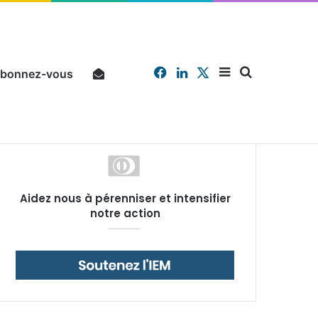
Facebook
Linkedin
X
Sidebar
Chercher
bonnez-vous
Pourquoi un salarié français moyen travaille 202 jours par an pour financer impôts et cotisations, un record dans toute l’Union européenne
Aidez nous à pérenniser et intensifier
(barre
notre action