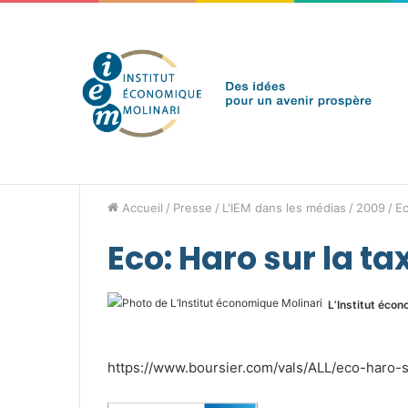
jeudi 6 août 2026
Brèves de l'IEM
Accueil
/
Presse
/
L'IEM dans les médias
/
2009
/
Ec
Eco: Haro sur la t
L’Institut écon
https://www.boursier.com/vals/ALL/eco-haro