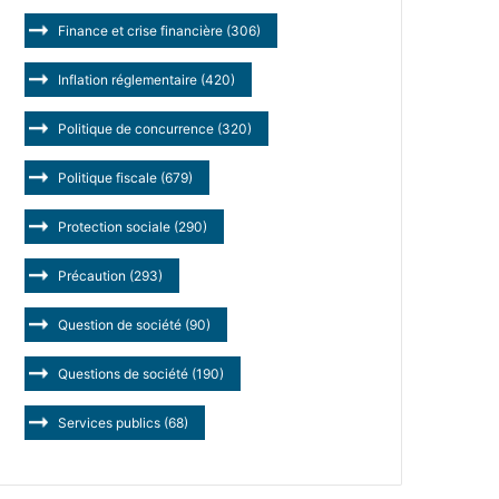
Finance et crise financière
(306)
Inflation réglementaire
(420)
Politique de concurrence
(320)
Politique fiscale
(679)
Protection sociale
(290)
Précaution
(293)
Question de société
(90)
Questions de société
(190)
Services publics
(68)