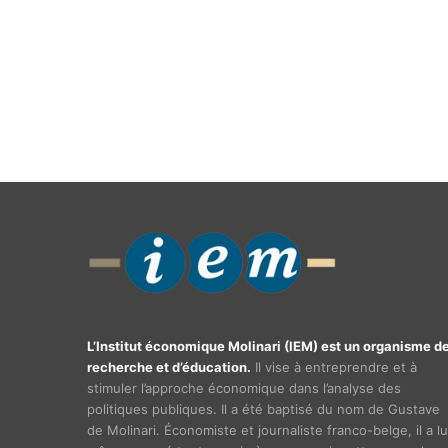
L’Institut économique Molinari (IEM) est un organisme d
recherche et d’éducation.
Il vise à entreprendre et à
stimuler l’approche économique dans l’analyse des
politiques publiques. Il a été baptisé du nom de Gustave
de Molinari. Économiste et journaliste franco-belge, il a lu