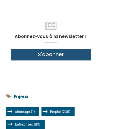
latérale)
Abonnez-vous à la newsletter !
S'abonner
Enjeux
chômage
(1)
Emploi
(205)
Entreprises
(80)