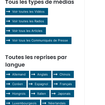
Tous les types de médias
Voir toutes les Vidéos
Voir toutes les Radios
Voir tous les Articles
Voir tous les Communiqués de Presse
Toutes les reprises par
langue
Allemand
Anglais
Chinois
Coréen
Espagnol
Français
Hongrois
Italien
Japonais
Luxembourgeois
Néerlandais