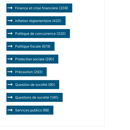
Finance et crise financière
(306)
Inflation réglementaire
(420)
Politique de concurrence
(320)
Politique fiscale
(679)
Protection sociale
(290)
Précaution
(293)
Question de société
(90)
Questions de société
(190)
Services publics
(68)