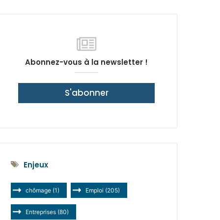
latérale)
Abonnez-vous à la newsletter !
S'abonner
Enjeux
chômage
(1)
Emploi
(205)
Entreprises
(80)