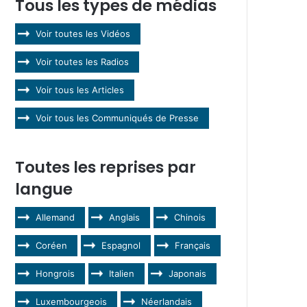
Tous les types de médias
Voir toutes les Vidéos
Voir toutes les Radios
Voir tous les Articles
Voir tous les Communiqués de Presse
Toutes les reprises par
langue
Allemand
Anglais
Chinois
Coréen
Espagnol
Français
Hongrois
Italien
Japonais
Luxembourgeois
Néerlandais