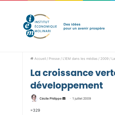
jeudi 6 août 2026
Brèves de l'IEM
Accueil
/
Presse
/
L'IEM dans les médias
/
2009
/
La
La croissance vert
développement
Envoyer
Cécile Philippe
1 juillet 2009
un
=329
courriel