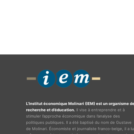
L’Institut économique Molinari (IEM) est un organisme d
recherche et d’éducation.
Il vise à entreprendre et à
stimuler l’approche économique dans l’analyse des
politiques publiques. Il a été baptisé du nom de Gustave
de Molinari. Économiste et journaliste franco-belge, il a lu