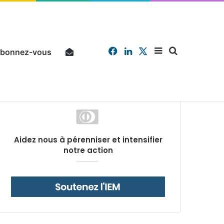
Facebook
Linkedin
X
Sidebar
Chercher
bonnez-vous
Pourquoi un salarié français moyen travaille 202 jours par an pour financer impôts et cotisations, un record dans toute l’Union européenne
Aidez nous à pérenniser et intensifier
(barre
notre action