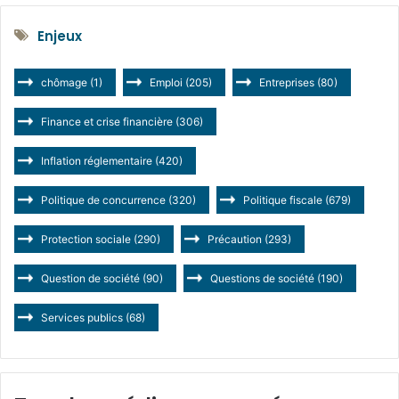
Enjeux
chômage
(1)
Emploi
(205)
Entreprises
(80)
Finance et crise financière
(306)
Inflation réglementaire
(420)
Politique de concurrence
(320)
Politique fiscale
(679)
Protection sociale
(290)
Précaution
(293)
Question de société
(90)
Questions de société
(190)
Services publics
(68)