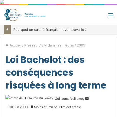
M
Pourquoi un salarié français moyen travaille 202 jours par an pour financer impôts et cotisations, un record dans toute l’Union européenne
Accueil
/
Presse
/
L'IEM dans les médias
/
2009
Loi Bachelot : des
conséquences
risquées à long terme
Envoyer
Guillaume Vuillemey
un
10 juin 2009
Moins d'1 mn pour lire cet article
courriel