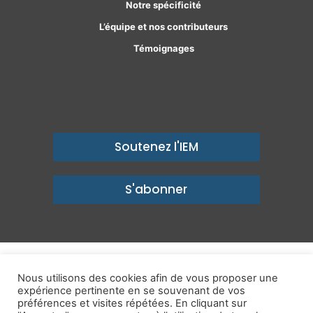
Notre spécificité
L’équipe et nos contributeurs
Témoignages
Soutenez l'IEM
S'abonner
© Copyright 2026, Institut économique Molinari - Des idées pour
Nous utilisons des cookies afin de vous proposer une
expérience pertinente en se souvenant de vos
un avenir prospère
préférences et visites répétées. En cliquant sur
Mentions légales
-
Politique de confidentialité
-
Contact