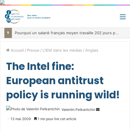
M
Pourquoi un salarié français moyen travaille 202 jours par an pour financer impôts et cotisations, un record dans toute l’Union européenne
Accueil
/
Presse
/
L'IEM dans les médias
/
Anglais
The Intel fine:
European antitrust
policy is running wild!
Envoyer
Valentin Petkantchin
un
13 mai 2009
1 mn pour lire cet article
courriel