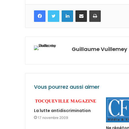
Facebook
Twitter
Linkedin
Partagez par mail
Imprimez
Guillaume Vuillemey
Vous pourrez aussi aimer
La lutte antidiscrimination
17 novembre 2009
Ne répéton