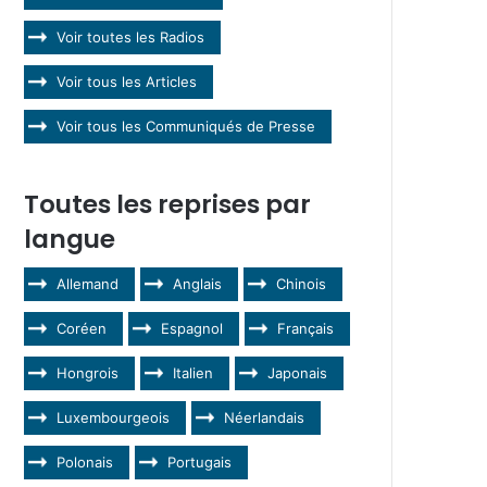
Voir toutes les Radios
Voir tous les Articles
Voir tous les Communiqués de Presse
Toutes les reprises par
langue
Allemand
Anglais
Chinois
Coréen
Espagnol
Français
Hongrois
Italien
Japonais
Luxembourgeois
Néerlandais
Polonais
Portugais