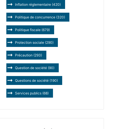
Inflation réglementaire
(420)
Politique de concurrence
(320)
Politique fiscale
(679)
Protection sociale
(290)
Précaution
(293)
Question de société
(90)
Questions de société
(190)
Services publics
(68)