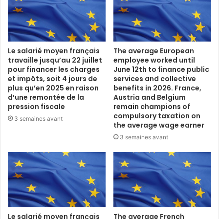
Le salarié moyen français
The average European
travaille jusqu’au 22 juillet
employee worked until
pour financer les charges
June 12th to finance public
et impôts, soit 4 jours de
services and collective
plus qu’en 2025 en raison
benefits in 2026. France,
d’une remontée de la
Austria and Belgium
pression fiscale
remain champions of
compulsory taxation on
3 semaines avant
the average wage earner
3 semaines avant
Le salarié moyen français
The average French