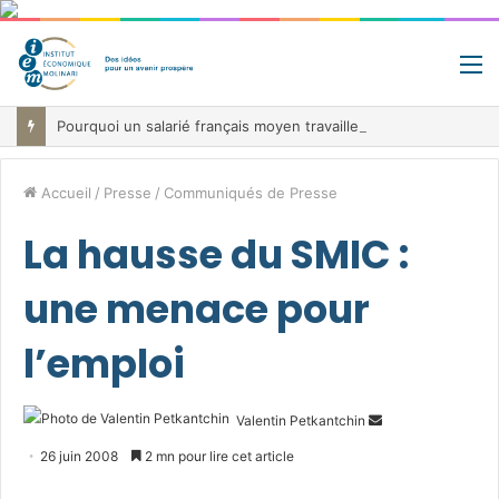
M
Pourquoi un salarié français moyen travaille 202 jours par an pour financer impôts et cotisations, un record dans toute l’Union européenne
Accueil
/
Presse
/
Communiqués de Presse
La hausse du SMIC :
une menace pour
l’emploi
Envoyer
Valentin Petkantchin
un
26 juin 2008
2 mn pour lire cet article
courriel