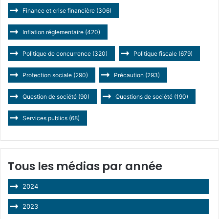
Finance et crise financière
(306)
Inflation réglementaire
(420)
Politique de concurrence
(320)
Politique fiscale
(679)
Protection sociale
(290)
Précaution
(293)
Question de société
(90)
Questions de société
(190)
Services publics
(68)
Tous les médias par année
2024
2023