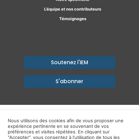
L’équipe et nos contributeurs
Témoignages
Soutenez l'IEM
S'abonner
© Copyright 2026, Institut économique Molinari - Des idées pour
Nous utilisons des cookies afin de vous proposer une
un avenir prospère
expérience pertinente en se souvenant de vos
préférences et visites répétées. En cliquant sur
Mentions légales
-
Politique de confidentialité
-
Contact
"Accepter", vous consentez à l'utilisation de tous les