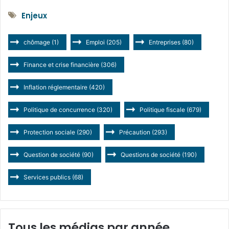
Enjeux
chômage
(1)
Emploi
(205)
Entreprises
(80)
Finance et crise financière
(306)
Inflation réglementaire
(420)
Politique de concurrence
(320)
Politique fiscale
(679)
Protection sociale
(290)
Précaution
(293)
Question de société
(90)
Questions de société
(190)
Services publics
(68)
Tous les médias par année