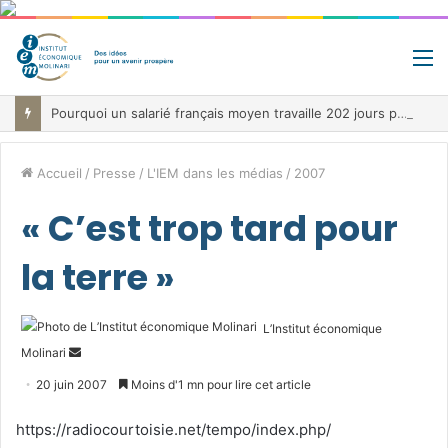
M
Pourquoi un salarié français moyen travaille 202 jours par an pour financer impôts et cotisations, un record dans toute l’Union européenne
Accueil
/
Presse
/
L'IEM dans les médias
/
2007
« C’est trop tard pour
la terre »
L’Institut économique
Envoyer
Molinari
un
20 juin 2007
Moins d'1 mn pour lire cet article
courriel
https://radiocourtoisie.net/tempo/index.php/