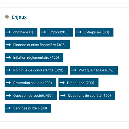
Enjeux
chômage
(1)
Emploi
(205)
Entreprises
(80)
Finance et crise financière
(306)
Inflation réglementaire
(420)
Politique de concurrence
(320)
Politique fiscale
(679)
Protection sociale
(290)
Précaution
(293)
Question de société
(90)
Questions de société
(190)
Services publics
(68)