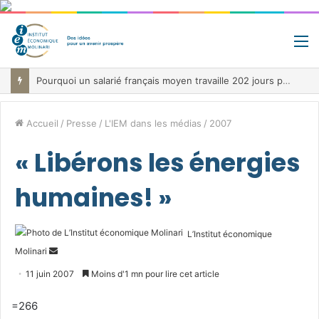
M
Pourquoi un salarié français moyen travaille 202 jours par an pour financer impôts et cotisations, un record dans toute l’Union européenne
Accueil
/
Presse
/
L'IEM dans les médias
/
2007
« Libérons les énergies
humaines! »
L’Institut économique
Envoyer
Molinari
un
11 juin 2007
Moins d'1 mn pour lire cet article
courriel
=266