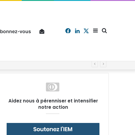
Facebook
Linkedin
X
Sidebar
Chercher
bonnez-vous
Pourquoi un salarié français moyen travaille 202 jours par an pour financer impôts et cotisations, un record dans toute l’Union européenne
(barre
Aidez nous à pérenniser et intensifier
notre action