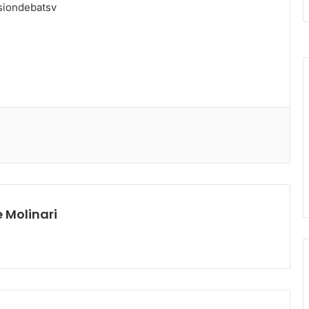
siondebatsv
 Molinari