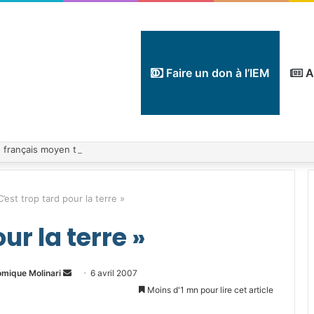
Faire un don à l’IEM
A
C’est trop tard pour la terre »
ur la terre »
Envoyer
omique Molinari
6 avril 2007
un
Moins d'1 mn pour lire cet article
courriel