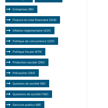
Entreprises
(80)
Finance et crise financière
(306)
Inflation réglementaire
(420)
Politique de concurrence
(320)
Politique fiscale
(679)
Protection sociale
(290)
Précaution
(293)
Question de société
(90)
Questions de société
(190)
Services publics
(68)