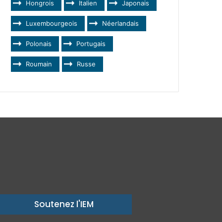
Hongrois
Italien
Japonais
Luxembourgeois
Néerlandais
Polonais
Portugais
Roumain
Russe
Soutenez l'IEM