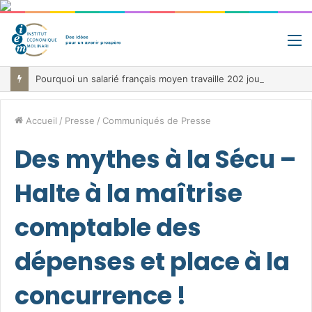
M
Pourquoi un salarié français moyen travaille 202 jours par an pour financer impôts et cotisations, un record dans toute l’Union européenne
Accueil
/
Presse
/
Communiqués de Presse
Des mythes à la Sécu –
Halte à la maîtrise
comptable des
dépenses et place à la
concurrence !