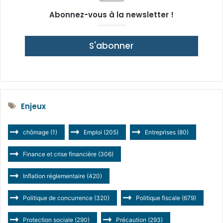
Abonnez-vous à la newsletter !
S'abonner
Enjeux
chômage
(1)
Emploi
(205)
Entreprises
(80)
Finance et crise financière
(306)
Inflation réglementaire
(420)
Politique de concurrence
(320)
Politique fiscale
(679)
Protection sociale
(290)
Précaution
(293)