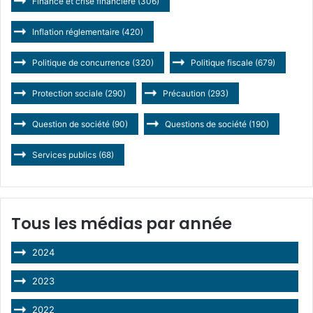
Finance et crise financière
(306)
Inflation réglementaire
(420)
Politique de concurrence
(320)
Politique fiscale
(679)
Protection sociale
(290)
Précaution
(293)
Question de société
(90)
Questions de société
(190)
Services publics
(68)
Tous les médias par année
2024
2023
2022