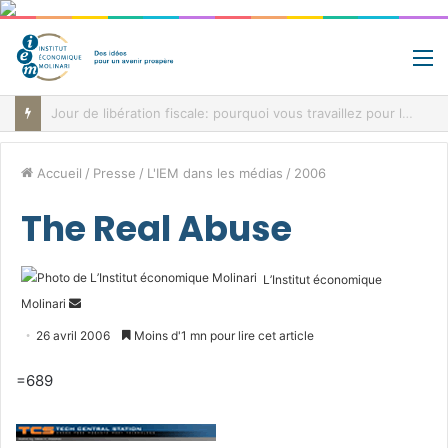
M
Fiscalité record, déficit record et 10 milliards à trouver: le paradoxe belge au cœur de la bataille budgétaire
Accueil
/
Presse
/
L'IEM dans les médias
/
2006
The Real Abuse
L’Institut économique
Envoyer
Molinari
un
26 avril 2006
Moins d'1 mn pour lire cet article
courriel
=689