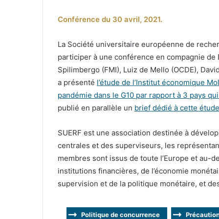
Conférence du 30 avril, 2021.
La Société universitaire européenne de recher
participer à une conférence en compagnie de 
Spilimbergo (FMI), Luiz de Mello (OCDE), David
a présenté
l’étude de l’Institut économique Mol
pandémie dans le G10 par rapport à 3 pays qui 
publié en parallèle un
brief dédié à cette étu
SUERF est une association destinée à dévelop
centrales et des superviseurs, les représenta
membres sont issus de toute l’Europe et au-de
institutions financières, de l’économie monétai
supervision et de la politique monétaire, et d
Politique de concurrence
Précautio