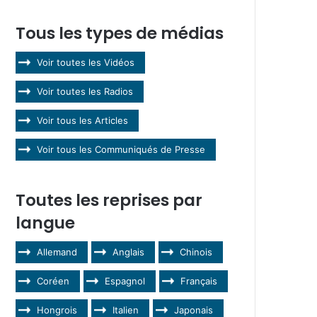
Tous les types de médias
Voir toutes les Vidéos
Voir toutes les Radios
Voir tous les Articles
Voir tous les Communiqués de Presse
Toutes les reprises par
langue
Allemand
Anglais
Chinois
Coréen
Espagnol
Français
Hongrois
Italien
Japonais