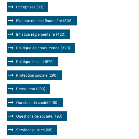
Entreprises
(80)
Finance et crise financière
(306)
Inflation réglementaire
(420)
Politique de concurrence
(320)
Politique fiscale
(679)
Protection sociale
(290)
Précaution
(293)
Question de société
(90)
Questions de société
(190)
Services publics
(68)