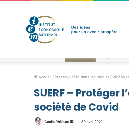
samedi 8 août 2026
Brèves de l'IEM
Accueil
/
Presse
/
L'IEM dans les médias
/
Vidéos
/
SUERF – Protéger l
société de Covid
Envoyer
Cécile Philippe
30 avril 2021
un