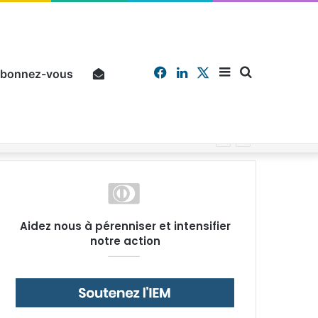
Facebook
Linkedin
X
Sidebar
Chercher
bonnez-vous
Pourquoi un salarié français moyen travaille 202 jours par an pour financer impôts et cotisations, un record dans toute l’Union européenne
(barre
Aidez nous à pérenniser et intensifier
notre action