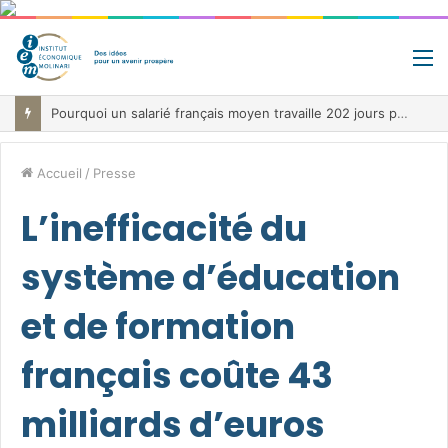
M
Pourquoi un salarié français moyen travaille 202 jours par an pour financer impôts et cotisations, un record dans toute l’Union européenne
Accueil
/
Presse
L’inefficacité du
système d’éducation
et de formation
français coûte 43
milliards d’euros