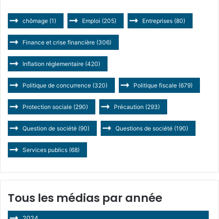
chômage
(1)
Emploi
(205)
Entreprises
(80)
Finance et crise financière
(306)
Inflation réglementaire
(420)
Politique de concurrence
(320)
Politique fiscale
(679)
Protection sociale
(290)
Précaution
(293)
Question de société
(90)
Questions de société
(190)
Services publics
(68)
Tous les médias par année
2024