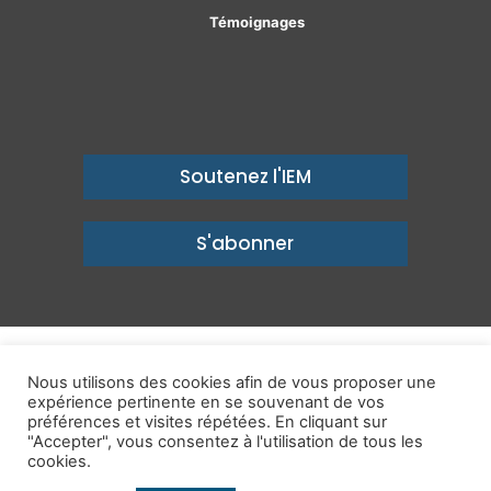
Témoignages
Soutenez l'IEM
S'abonner
© Copyright 2026, Institut économique Molinari - Des idées pour
Nous utilisons des cookies afin de vous proposer une
un avenir prospère
expérience pertinente en se souvenant de vos
préférences et visites répétées. En cliquant sur
Mentions légales
-
Politique de confidentialité
-
Contact
"Accepter", vous consentez à l'utilisation de tous les
cookies.
Publications
IEM dans les Médias
Enjeux
Ailleurs