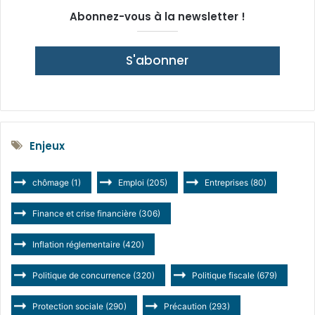
Abonnez-vous à la newsletter !
S'abonner
Enjeux
chômage
(1)
Emploi
(205)
Entreprises
(80)
Finance et crise financière
(306)
Inflation réglementaire
(420)
Politique de concurrence
(320)
Politique fiscale
(679)
Protection sociale
(290)
Précaution
(293)