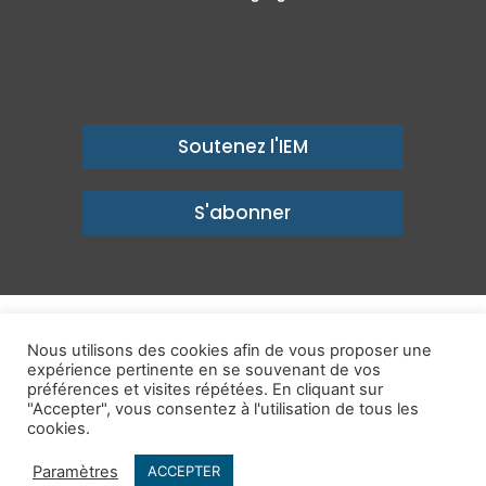
Soutenez l'IEM
S'abonner
© Copyright 2026, Institut économique Molinari - Des idées pour
Nous utilisons des cookies afin de vous proposer une
expérience pertinente en se souvenant de vos
un avenir prospère
préférences et visites répétées. En cliquant sur
Mentions légales
-
Politique de confidentialité
-
Contact
"Accepter", vous consentez à l'utilisation de tous les
cookies.
Publications
IEM dans les Médias
Enjeux
Ailleurs
Paramètres
ACCEPTER