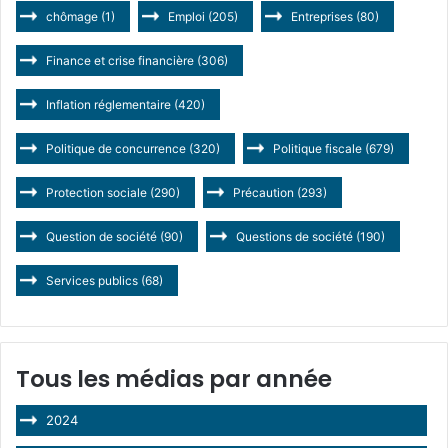
chômage
(1)
Emploi
(205)
Entreprises
(80)
Finance et crise financière
(306)
Inflation réglementaire
(420)
Politique de concurrence
(320)
Politique fiscale
(679)
Protection sociale
(290)
Précaution
(293)
Question de société
(90)
Questions de société
(190)
Services publics
(68)
Tous les médias par année
2024