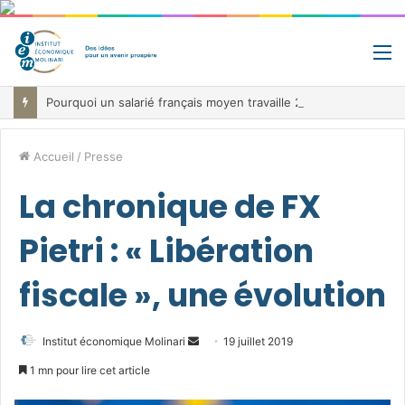
M
Pourquoi un salarié français moyen travaille 202 jours par an pour financer impôts et cotisations, un record dans toute l’Union européenne
Accueil
/
Presse
La chronique de FX
Pietri : « Libération
fiscale », une évolution
Envoyer
Institut économique Molinari
19 juillet 2019
un
1 mn pour lire cet article
courriel