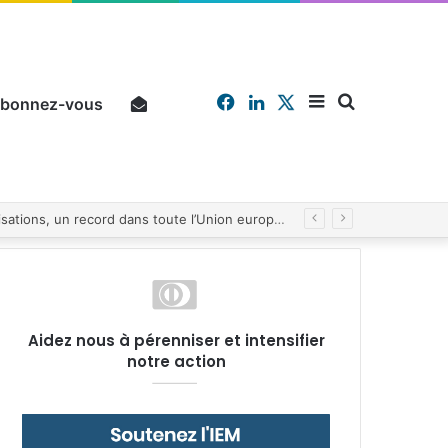
Facebook
Linkedin
X
Sidebar
Chercher
bonnez-vous
Pourquoi un salarié français moyen travaille 202 jours par an pour financer impôts et cotisations, un record dans toute l’Union européenne
(barre
Aidez nous à pérenniser et intensifier
notre action