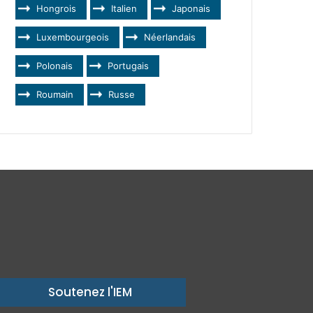
Hongrois
Italien
Japonais
Luxembourgeois
Néerlandais
Polonais
Portugais
Roumain
Russe
Soutenez l'IEM