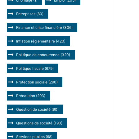
chômage
(1)
Emploi
(205)
Entreprises
(80)
Finance et crise financière
(306)
Inflation réglementaire
(420)
Politique de concurrence
(320)
Politique fiscale
(679)
Protection sociale
(290)
Précaution
(293)
Question de société
(90)
Questions de société
(190)
Services publics
(68)