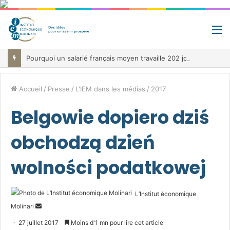
M
Pourquoi un salarié français moyen travaille 202 jours par an pour financer impôts et cotisations, un record dans toute l’Union européenne
Accueil
/
Presse
/
L'IEM dans les médias
/
2017
Belgowie dopiero dziś
obchodzą dzień
wolności podatkowej
L’Institut économique
Envoyer
Molinari
un
27 juillet 2017
Moins d'1 mn pour lire cet article