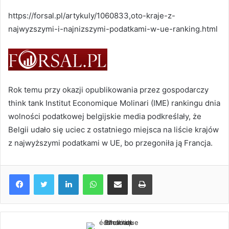
courriel
https://forsal.pl/artykuly/1060833,oto-kraje-z-
najwyzszymi-i-najnizszymi-podatkami-w-ue-ranking.html
Rok temu przy okazji opublikowania przez gospodarczy
think tank Institut Economique Molinari (IME) rankingu dnia
wolności podatkowej belgijskie media podkreślały, że
Belgii udało się uciec z ostatniego miejsca na liście krajów
z najwyższymi podatkami w UE, bo przegoniła ją Francja.
Facebook
Twitter
Linkedin
WhatsApp
Partagez par mail
Imprimez