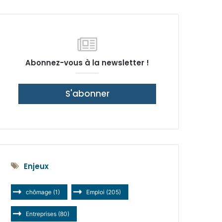
latérale)
Abonnez-vous à la newsletter !
S'abonner
Enjeux
chômage
(1)
Emploi
(205)
Entreprises
(80)