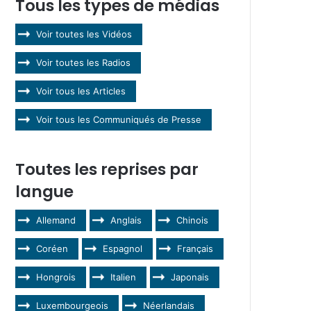
Tous les types de médias
Voir toutes les Vidéos
Voir toutes les Radios
Voir tous les Articles
Voir tous les Communiqués de Presse
Toutes les reprises par
langue
Allemand
Anglais
Chinois
Coréen
Espagnol
Français
Hongrois
Italien
Japonais
Luxembourgeois
Néerlandais