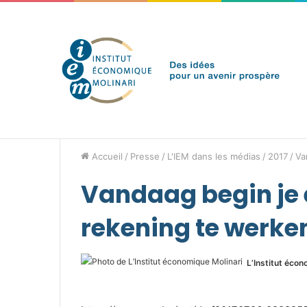
jeudi 6 août 2026
Brèves de l'IEM
Accueil
/
Presse
/
L'IEM dans les médias
/
2017
/
Va
Vandaag begin je e
rekening te werke
L’Institut écon