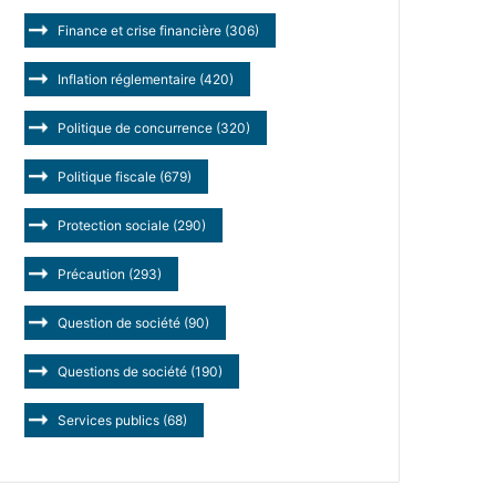
Finance et crise financière
(306)
Inflation réglementaire
(420)
Politique de concurrence
(320)
Politique fiscale
(679)
Protection sociale
(290)
Précaution
(293)
Question de société
(90)
Questions de société
(190)
Services publics
(68)