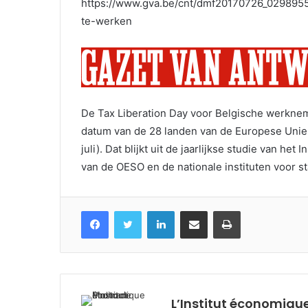
https://www.gva.be/cnt/dmf20170726_0298955
te-werken
De Tax Liberation Day voor Belgische werknemer
datum van de 28 landen van de Europese Unie. De
juli). Dat blijkt uit de jaarlijkse studie van h
van de OESO en de nationale instituten voor sta
Facebook
Twitter
Linkedin
Partagez par mail
Imprimez
L’Institut économique