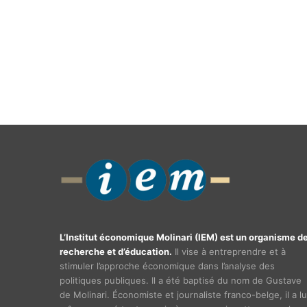
L’Institut économique Molinari (IEM) est un organisme d
recherche et d’éducation.
Il vise à entreprendre et à
stimuler l’approche économique dans l’analyse des
politiques publiques. Il a été baptisé du nom de Gustave
de Molinari. Économiste et journaliste franco-belge, il a lu