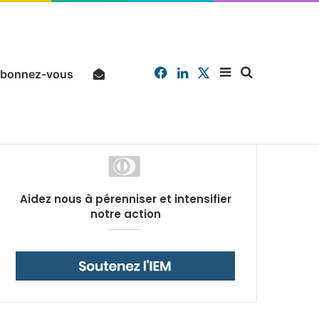
Facebook
Linkedin
X
Sidebar
Chercher
bonnez-vous
Pourquoi un salarié français moyen travaille 202 jours par an pour financer impôts et cotisations, un record dans toute l’Union européenne
Aidez nous à pérenniser et intensifier
(barre
notre action