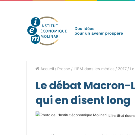
jeudi 6 août 2026
Brèves de l'IEM
Accueil
/
Presse
/
L'IEM dans les médias
/
2017
/
Le
Le débat Macron-Le
qui en disent long
L’Institut écon