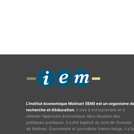
L’Institut économique Molinari (IEM) est un organisme d
recherche et d’éducation.
Il vise à entreprendre et à
stimuler l’approche économique dans l’analyse des
politiques publiques. Il a été baptisé du nom de Gustave
de Molinari. Économiste et journaliste franco-belge, il a lu