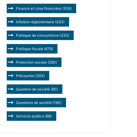
Finance et crise financière
(306)
Inflation réglementaire
(420)
Politique de concurrence
(320)
Politique fiscale
(679)
Protection sociale
(290)
Précaution
(293)
Question de société
(90)
Questions de société
(190)
Services publics
(68)