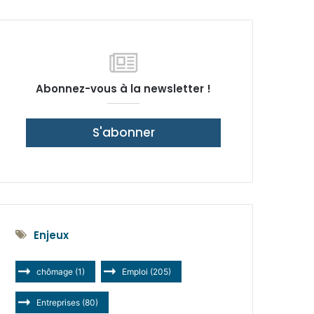
latérale)
Abonnez-vous à la newsletter !
S'abonner
Enjeux
chômage
(1)
Emploi
(205)
Entreprises
(80)