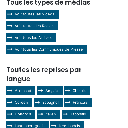
Tous les types de médias
Voir toutes les Vidéos
Voir toutes les Radios
Voir tous les Articles
Voir tous les Communiqués de Presse
Toutes les reprises par
langue
Allemand
Anglais
Chinois
Coréen
Espagnol
Français
Hongrois
Italien
Japonais
Luxembourgeois
Néerlandais