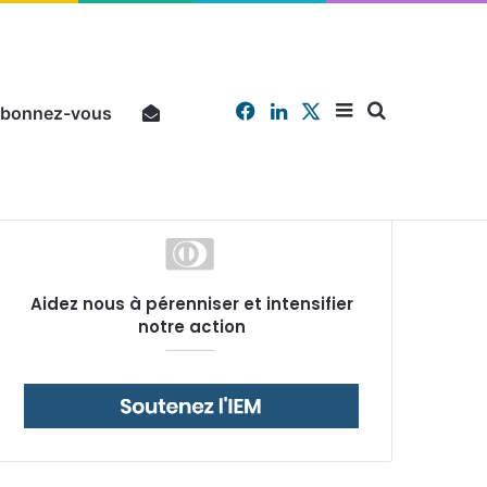
Facebook
Linkedin
X
Sidebar
Chercher
bonnez-vous
Pourquoi un salarié français moyen travaille 202 jours par an pour financer impôts et cotisations, un record dans toute l’Union européenne
Aidez nous à pérenniser et intensifier
(barre
notre action