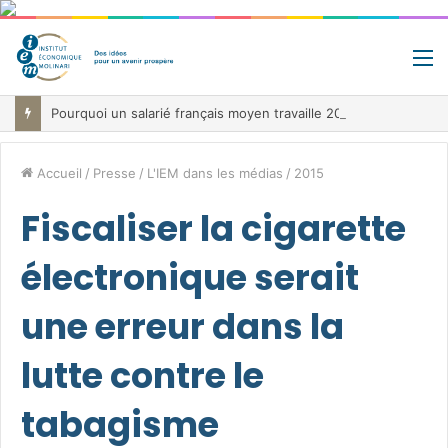
M
Pourquoi un salarié français moyen travaille 202 jours par an pour financer impôts et cotisations, un record dans toute l’Union européenne
Accueil
/
Presse
/
L'IEM dans les médias
/
2015
Fiscaliser la cigarette
électronique serait
une erreur dans la
lutte contre le
tabagisme