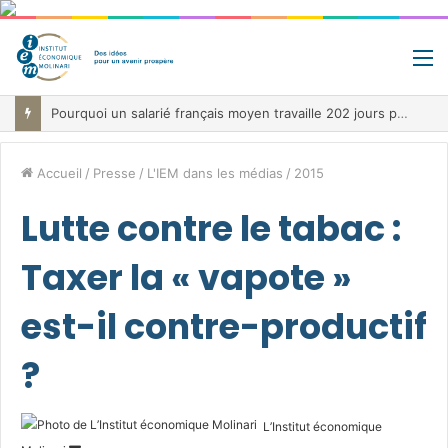
M
Pourquoi un salarié français moyen travaille 202 jours par an pour financer impôts et cotisations, un record dans toute l’Union européenne
Accueil
/
Presse
/
L'IEM dans les médias
/
2015
Lutte contre le tabac :
Taxer la « vapote »
est-il contre-productif
?
L’Institut économique