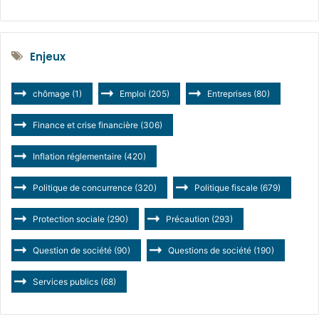
Enjeux
chômage
(1)
Emploi
(205)
Entreprises
(80)
Finance et crise financière
(306)
Inflation réglementaire
(420)
Politique de concurrence
(320)
Politique fiscale
(679)
Protection sociale
(290)
Précaution
(293)
Question de société
(90)
Questions de société
(190)
Services publics
(68)