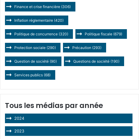
Finance et crise financière
(306)
Inflation réglementaire
(420)
Politique de concurrence
(320)
Politique fiscale
(679)
Protection sociale
(290)
Précaution
(293)
Question de société
(90)
Questions de société
(190)
Services publics
(68)
Tous les médias par année
2024
2023