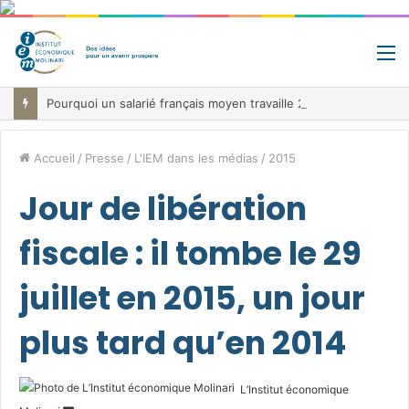
M
Pourquoi un salarié français moyen travaille 202 jours par an pour financer impôts et cotisations, un record dans toute l’Union européenne
Accueil
/
Presse
/
L'IEM dans les médias
/
2015
Jour de libération
fiscale : il tombe le 29
juillet en 2015, un jour
plus tard qu’en 2014
L’Institut économique