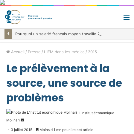
M
Pourquoi un salarié français moyen travaille 202 jours par an pour financer impôts et cotisations, un record dans toute l’Union européenne
Accueil
/
Presse
/
L'IEM dans les médias
/
2015
Le prélèvement à la
source, une source de
problèmes
L’Institut économique
Envoyer
Molinari
un
3 juillet 2015
Moins d'1 mn pour lire cet article