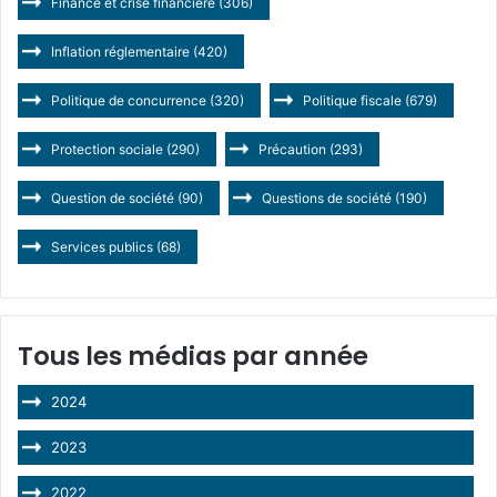
Finance et crise financière
(306)
Inflation réglementaire
(420)
Politique de concurrence
(320)
Politique fiscale
(679)
Protection sociale
(290)
Précaution
(293)
Question de société
(90)
Questions de société
(190)
Services publics
(68)
Tous les médias par année
2024
2023
2022