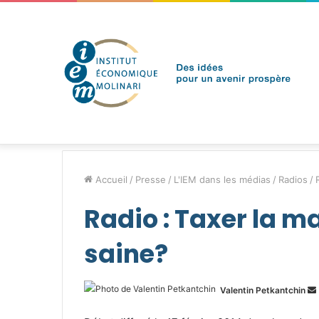
samedi 8 août 2026
Brèves de l'IEM
Accueil
/
Presse
/
L'IEM dans les médias
/
Radios
/
Radio : Taxer la m
saine?
Valentin Petkantchin