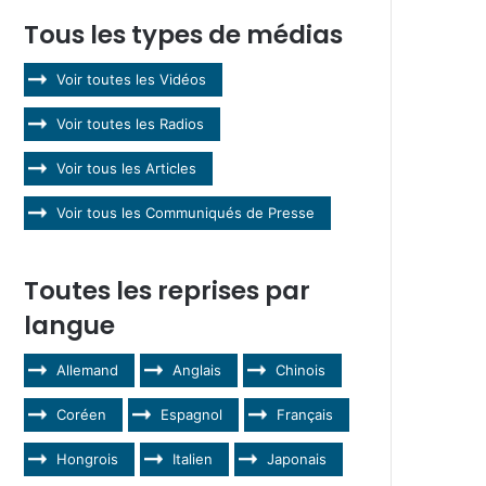
Tous les types de médias
Voir toutes les Vidéos
Voir toutes les Radios
Voir tous les Articles
Voir tous les Communiqués de Presse
Toutes les reprises par
langue
Allemand
Anglais
Chinois
Coréen
Espagnol
Français
Hongrois
Italien
Japonais