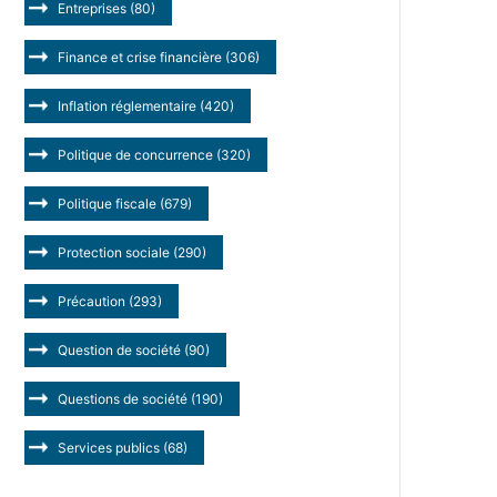
Entreprises
(80)
Finance et crise financière
(306)
Inflation réglementaire
(420)
Politique de concurrence
(320)
Politique fiscale
(679)
Protection sociale
(290)
Précaution
(293)
Question de société
(90)
Questions de société
(190)
Services publics
(68)