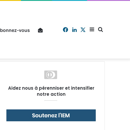
Facebook
Linkedin
X
Sidebar
Chercher
bonnez-vous
Pourquoi un salarié français moyen travaille 202 jours par an pour financer impôts et cotisations, un record dans toute l’Union européenne
(barre
Aidez nous à pérenniser et intensifier
notre action