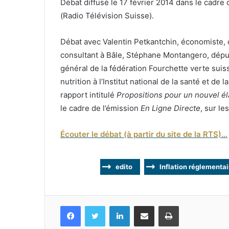
Débat diffusé le 17 février 2014 dans le cadre
(Radio Télévision Suisse).
Débat avec Valentin Petkantchin, économiste, c
consultant à Bâle, Stéphane Montangero, déput
général de la fédération Fourchette verte suis
nutrition à l’Institut national de la santé et d
rapport intitulé
Propositions pour un nouvel éla
le cadre de l’émission
En Ligne Directe
, sur l
Écouter le débat (à partir du site de la RTS)…
edito
Inflation réglementai
Facebook
Twitter
Linkedin
Partagez par mail
Imprimez