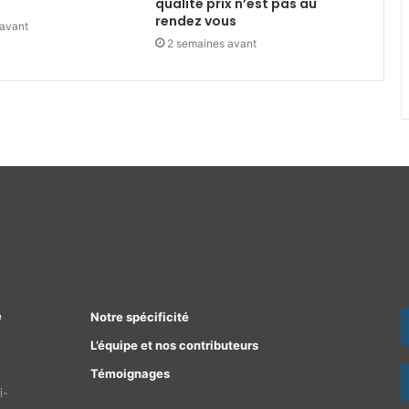
qualité prix n’est pas au
rendez vous
 avant
2 semaines avant
e
Notre spécificité
L’équipe et nos contributeurs
Témoignages
i-