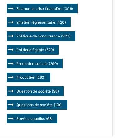
Finance et crise financière
(306)
Inflation réglementaire
(420)
Politique de concurrence
(320)
Politique fiscale
(679)
Protection sociale
(290)
Précaution
(293)
Question de société
(90)
Questions de société
(190)
Services publics
(68)