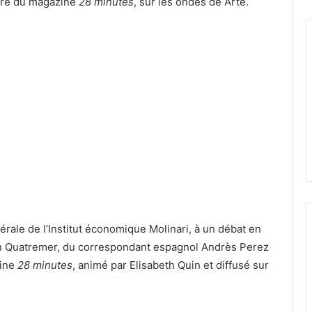
adre du magazine
28 minutes
, sur les ondes de Arte.
nérale de l’Institut économique Molinari, à un débat en
 Quatremer, du correspondant espagnol Andrès Perez
zine
28 minutes
, animé par Elisabeth Quin et diffusé sur