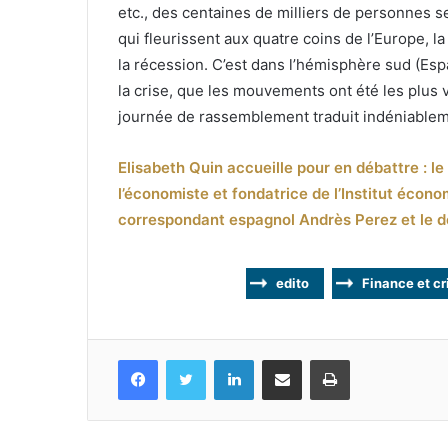
etc., des centaines de milliers de personnes s
qui fleurissent aux quatre coins de l’Europe, l
la récession. C’est dans l’hémisphère sud (Espa
la crise, que les mouvements ont été les plus v
journée de rassemblement traduit indéniablem
Elisabeth Quin accueille pour en débattre : l
l’économiste et fondatrice de l’Institut écono
correspondant espagnol Andrès Perez et le d
edito
Finance et cr
Facebook
Twitter
Linkedin
Partagez par mail
Imprimez