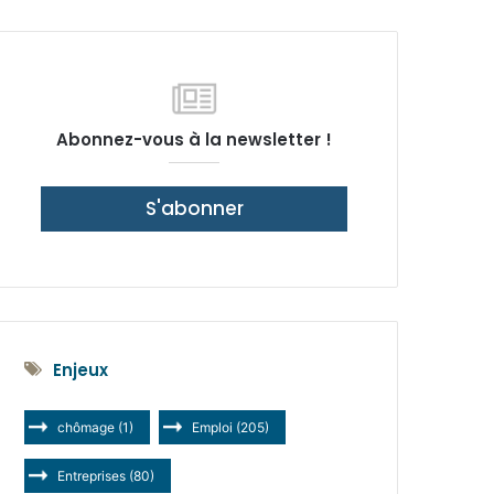
latérale)
Abonnez-vous à la newsletter !
S'abonner
Enjeux
chômage
(1)
Emploi
(205)
Entreprises
(80)