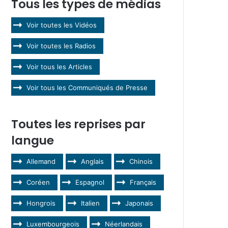
Tous les types de médias
Voir toutes les Vidéos
Voir toutes les Radios
Voir tous les Articles
Voir tous les Communiqués de Presse
Toutes les reprises par
langue
Allemand
Anglais
Chinois
Coréen
Espagnol
Français
Hongrois
Italien
Japonais
Luxembourgeois
Néerlandais