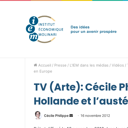
jeudi 6 août 2026
Brèves de l'IEM
Accueil
/
Presse
/
L'IEM dans les médias
/
Vidéos
/
en Europe
TV (Arte): Cécile P
Hollande et l’aust
Envoyer
Cécile Philippe
16 novembre 2012
un