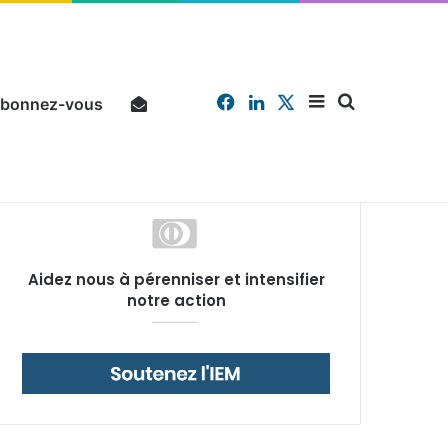
Facebook
Linkedin
X
Sidebar
Chercher
bonnez-vous
Pourquoi un salarié français moyen travaille 202 jours par an pour financer impôts et cotisations, un record dans toute l’Union européenne
Aidez nous à pérenniser et intensifier
(barre
notre action