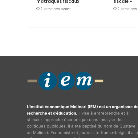
matraqués fiscaux
fiscale »
2 semaines avant
2 semaines
L’Institut économique Molinari (IEM) est un organisme d
recherche et d’éducation.
Il vise à entreprendre et à
stimuler l’approche économique dans l’analyse des
politiques publiques. Il a été baptisé du nom de Gustave
de Molinari. Économiste et journaliste franco-belge, il a lu