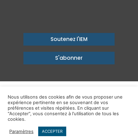
Soutenez l'IEM
S'abonner
© Copyright 2026, Institut économique Molinari - Des idées pour
Nous utilisons des cookies afin de vous proposer une
expérience pertinente en se souvenant de vos
un avenir prospère
préférences et visites répétées. En cliquant sur
Mentions légales
-
Politique de confidentialité
-
Contact
"Accepter", vous consentez à l'utilisation de tous les
cookies.
Publications
IEM dans les Médias
Enjeux
Ailleurs
Paramètres
ACCEPTER