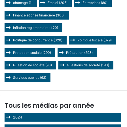
chômage
(1)
Emploi
(205)
Entreprises
(80)
Finance et crise financière
(306)
Inflation réglementaire
(420)
Politique de concurrence
(320)
Politique fiscale
(679)
Protection sociale
(290)
Précaution
(293)
Question de société
(90)
Questions de société
(190)
Services publics
(68)
Tous les médias par année
2024