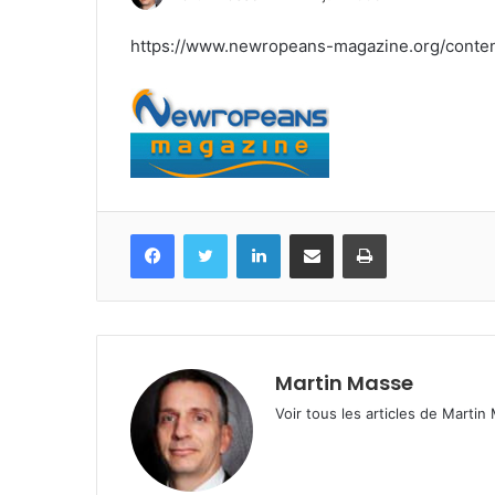
un
https://www.newropeans-magazine.org/conte
courriel
Facebook
Twitter
Linkedin
Partagez par mail
Imprimez
Martin Masse
Voir tous les articles de Martin