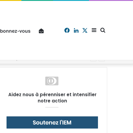
Facebook
Linkedin
X
Sidebar
Chercher
bonnez-vous
Pourquoi un salarié français moyen travaille 202 jours par an pour financer impôts et cotisations, un record dans toute l’Union européenne
(barre
Aidez nous à pérenniser et intensifier
notre action