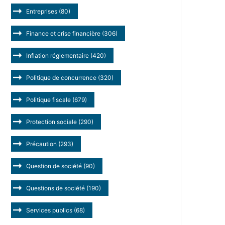
Entreprises
(80)
Finance et crise financière
(306)
Inflation réglementaire
(420)
Politique de concurrence
(320)
Politique fiscale
(679)
Protection sociale
(290)
Précaution
(293)
Question de société
(90)
Questions de société
(190)
Services publics
(68)