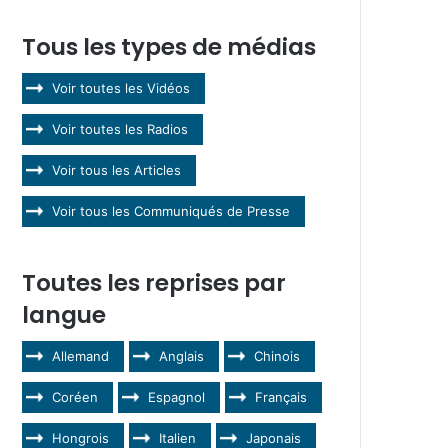
Tous les types de médias
Voir toutes les Vidéos
Voir toutes les Radios
Voir tous les Articles
Voir tous les Communiqués de Presse
Toutes les reprises par
langue
Allemand
Anglais
Chinois
Coréen
Espagnol
Français
Hongrois
Italien
Japonais