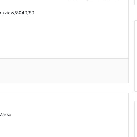
nt/view/8049/89
 Masse