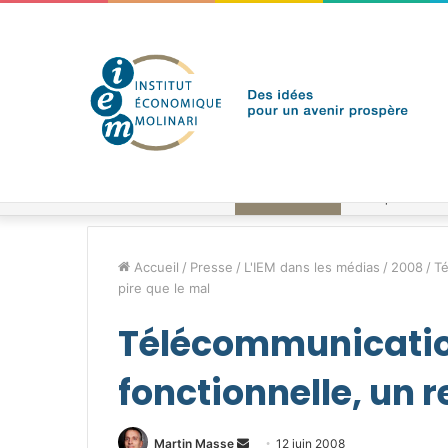
vendredi 7 août 2026
Brèves de l'IEM
Accueil
/
Presse
/
L'IEM dans les médias
/
2008
/
Té
pire que le mal
Télécommunication
fonctionnelle, un 
Envoyer
Martin Masse
12 juin 2008